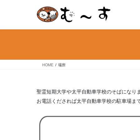
コ
ナ
ン
ビ
テ
ゲ
ン
ー
ツ
シ
へ
ョ
ス
ン
キ
に
ッ
移
HOME
場所
プ
動
聖霊短期大学や太平自動車学校のそばになり
お電話くだされば太平自動車学校の駐車場ま